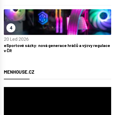
4
20 Led 2026
eSportové sázky: nová generace hráčů a výzvy regulace
v ČR
MENHOUSE.CZ
Video
přehrávač