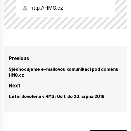
http://HMG.cz
Navigace
Previous
pro
Sjednocujeme e-mailovou komunikaci pod doménu
Previous
HMG.cz
příspěvek
post:
Next
Letní dovolená v HMG: Od 1. do 20. srpna 2018
Next
post: