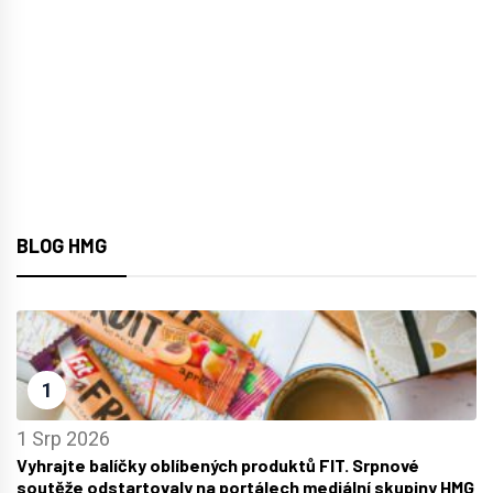
BLOG HMG
1
1 Srp 2026
Vyhrajte balíčky oblíbených produktů FIT. Srpnové
soutěže odstartovaly na portálech mediální skupiny HMG