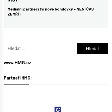
příspěvek
Mediální partnerství nové bondovky – NENÍ ČAS
Next
ZEMŘÍT
post:
Vyhledávání
www.HMG.cz
Partneři HMG: