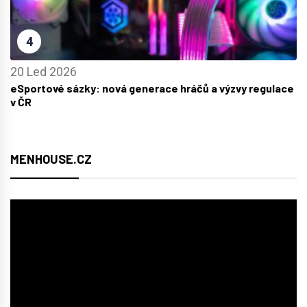
4
20 Led 2026
eSportové sázky: nová generace hráčů a výzvy regulace
v ČR
MENHOUSE.CZ
Video
přehrávač