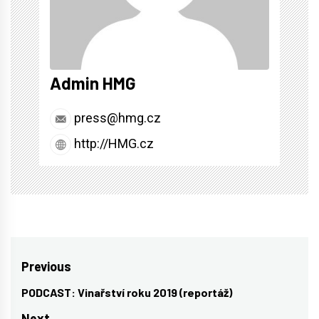
Admin HMG
press@hmg.cz
http://HMG.cz
Navigace
Previous
pro
PODCAST: Vinařství roku 2019 (reportáž)
Previous
post:
Next