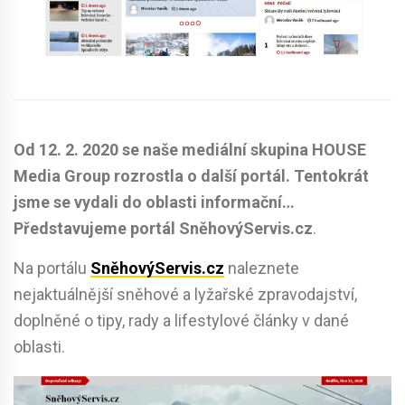
Od 12. 2. 2020 se naše mediální skupina HOUSE
Media Group rozrostla o další portál. Tentokrát
jsme se vydali do oblasti informační…
Představujeme portál SněhovýServis.cz
.
Na portálu
SněhovýServis.cz
naleznete
nejaktuálnější sněhové a lyžařské zpravodajství,
doplněné o tipy, rady a lifestylové články v dané
oblasti.