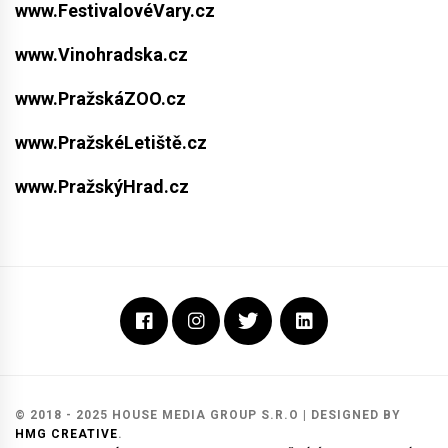
www.FestivalovéVary.cz
www.Vinohradska.cz
www.PražskáZOO.cz
www.PražskéLetiště.cz
www.PražskýHrad.cz
Facebook
Instagram
Twitter
LinkedIn
Internet
HMG
© 2018 - 2025 HOUSE MEDIA GROUP S.R.O
|
DESIGNED BY
HMG CREATIVE
.