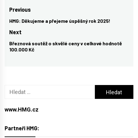
Navigace
Previous
pro
HMG: Děkujeme a přejeme úspěšný rok 2025!
Previous
příspěvek
post:
Next
Březnová soutěž o skvělé ceny v celkové hodnotě
Next
100.000 Kč
post:
Vyhledávání
www.HMG.cz
Partneři HMG: