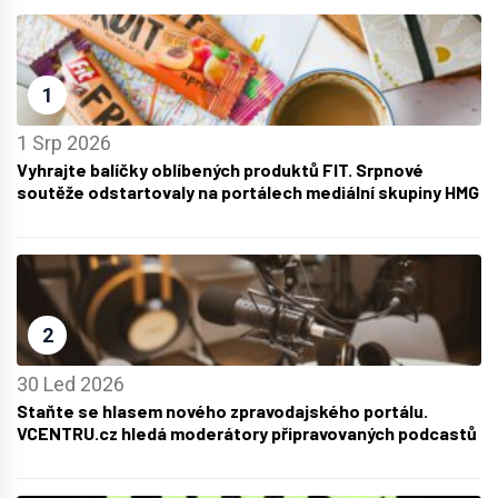
1
1 Srp 2026
Vyhrajte balíčky oblíbených produktů FIT. Srpnové
soutěže odstartovaly na portálech mediální skupiny HMG
2
30 Led 2026
Staňte se hlasem nového zpravodajského portálu.
VCENTRU.cz hledá moderátory připravovaných podcastů